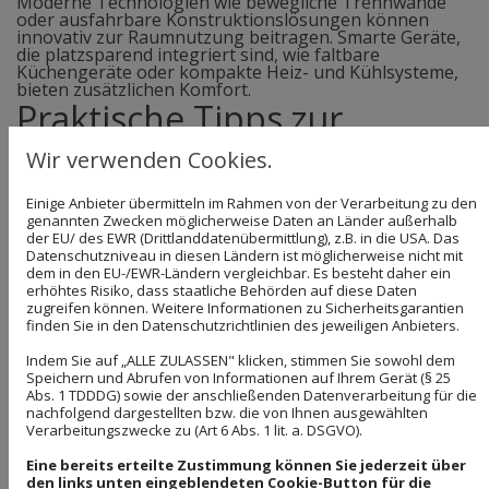
Moderne Technologien wie bewegliche Trennwände
oder ausfahrbare Konstruktionslösungen können
innovativ zur Raumnutzung beitragen. Smarte Geräte,
die platzsparend integriert sind, wie faltbare
Küchengeräte oder kompakte Heiz- und Kühlsysteme,
bieten zusätzlichen Komfort.
Praktische Tipps zur
Raumnutzung im Alltag
Wir verwenden Cookies.
Eine durchdachte Organisation bei der Nutzung des
Einige Anbieter übermitteln im Rahmen von der Verarbeitung zu den
begrenzten Raumes in einem Campervan ist
genannten Zwecken möglicherweise Daten an Länder außerhalb
unerlässlich, um die Balance zwischen Komfort und
der EU/ des EWR (Drittlanddatenübermittlung), z.B. in die USA. Das
Funktionalität zu bewahren. Mit sorgfältig
Datenschutzniveau in diesen Ländern ist möglicherweise nicht mit
ausgewählten Lösungen und Strategien lässt sich jeder
dem in den EU-/EWR-Ländern vergleichbar. Es besteht daher ein
verfügbare Zentimeter optimal nutzen.
erhöhtes Risiko, dass staatliche Behörden auf diese Daten
Effektive Organisation und
zugreifen können. Weitere Informationen zu Sicherheitsgarantien
finden Sie in den Datenschutzrichtlinien des jeweiligen Anbieters.
Aufbewahrungslösungen
Indem Sie auf „ALLE ZULASSEN" klicken, stimmen Sie sowohl dem
Speichern und Abrufen von Informationen auf Ihrem Gerät (§ 25
Eine strukturierte Aufbewahrung ist zentral, um
Abs. 1 TDDDG) sowie der anschließenden Datenverarbeitung für die
schnellen Zugriff auf häufig benötigte Gegenstände zu
In
nachfolgend dargestellten bzw. die von Ihnen ausgewählten
gewährleisten. Investieren Sie in stapelbare Kisten und
Verarbeitungszwecke zu (Art 6 Abs. 1 lit. a. DSGVO).
Etiketten, um Ihre Utensilien übersichtlich zu sortieren.
Hängesysteme und Netztaschen können zusätzlichen
In
Eine bereits erteilte Zustimmung können Sie jederzeit über
Stauraum an Wänden schaffen, der ohne diese
den links unten eingeblendeten Cookie-Button für die