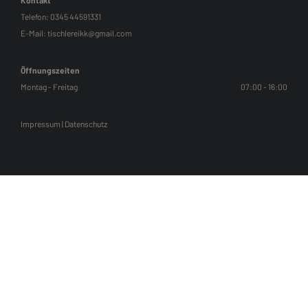
Kontakt
Telefon:
0345 44591331
E-Mail:
tischlereikk@gmail.com
Öffnungszeiten
Montag - Freitag
07:00 - 16:00
Impressum
|
Datenschutz