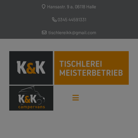
Hansastr. 9 a, 06118 Halle
0345 44591331
tischlereikk@gmail.com